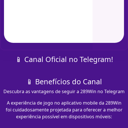
📱 Canal Oficial no Telegram!
📱 Benefícios do Canal
Descubra as vantagens de seguir a 289Win no Telegram
A experiência de jogo no aplicativo mobile da 289Win
foi cuidadosamente projetada para oferecer a melhor
experiência possível em dispositivos móveis: