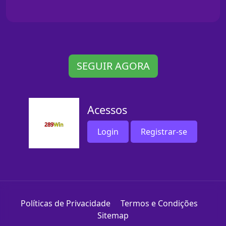
SEGUIR AGORA
Acessos
Login
Registrar-se
Políticas de Privacidade
Termos e Condições
Sitemap