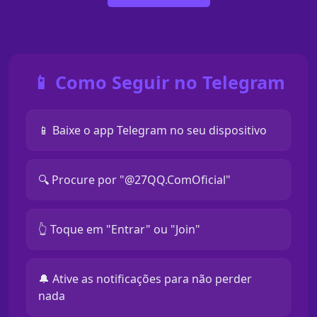
📱 Como Seguir no Telegram
📱 Baixe o app Telegram no seu dispositivo
🔍 Procure por "@27QQ.ComOficial"
👆 Toque em "Entrar" ou "Join"
🔔 Ative as notificações para não perder
nada