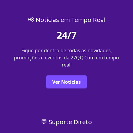
📢 Notícias em Tempo Real
24/7
Fique por dentro de todas as novidades,
promoções e eventos da 27QQ.Com em tempo
real!
Ver Notícias
💬 Suporte Direto