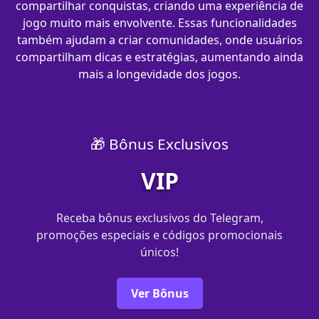
compartilhar conquistas, criando uma experiência de
jogo muito mais envolvente. Essas funcionalidades
também ajudam a criar comunidades, onde usuários
compartilham dicas e estratégias, aumentando ainda
mais a longevidade dos jogos.
🎁 Bônus Exclusivos
VIP
Receba bônus exclusivos do Telegram,
promoções especiais e códigos promocionais
únicos!
Ver Bônus