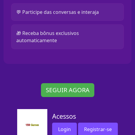
💬 Participe das conversas e interaja
🎁 Receba bônus exclusivos
automaticamente
SEGUIR AGORA
Acessos
Login
Registrar-se