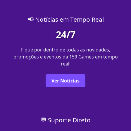
📢 Notícias em Tempo Real
24/7
Fique por dentro de todas as novidades,
promoções e eventos da 159 Games em tempo
real!
Ver Notícias
💬 Suporte Direto