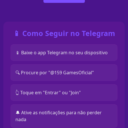
📱 Como Seguir no Telegram
📱 Baixe o app Telegram no seu dispositivo
🔍 Procure por "@159 GamesOficial"
👆 Toque em "Entrar" ou "Join"
🔔 Ative as notificações para não perder
nada