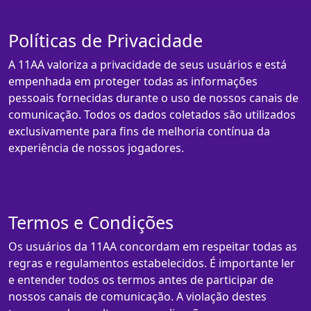
Políticas de Privacidade
A 11AA valoriza a privacidade de seus usuários e está
empenhada em proteger todas as informações
pessoais fornecidas durante o uso de nossos canais de
comunicação. Todos os dados coletados são utilizados
exclusivamente para fins de melhoria contínua da
experiência de nossos jogadores.
Termos e Condições
Os usuários da 11AA concordam em respeitar todas as
regras e regulamentos estabelecidos. É importante ler
e entender todos os termos antes de participar de
nossos canais de comunicação. A violação destes