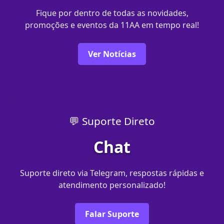
Fique por dentro de todas as novidades,
promoções e eventos da 11AA em tempo real!
Ver Notícias
💬 Suporte Direto
Chat
Suporte direto via Telegram, respostas rápidas e
atendimento personalizado!
Falar Suporte