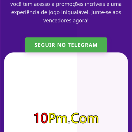
você tem acesso a promoções incríveis e uma
experiência de jogo inigualável. Junte-se aos
vencedores agora!
SEGUIR NO TELEGRAM