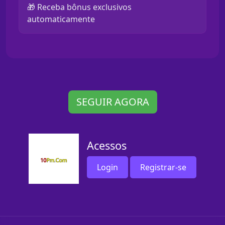
🎁 Receba bônus exclusivos
automaticamente
SEGUIR AGORA
Acessos
Login
Registrar-se