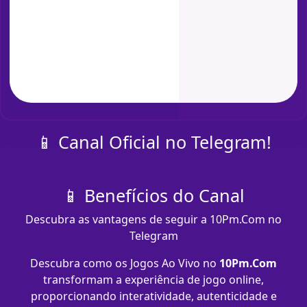
📱 Canal Oficial no Telegram!
📱 Benefícios do Canal
Descubra as vantagens de seguir a 10Pm.Com no
Telegram
Descubra como os Jogos Ao Vivo no
10Pm.Com
transformam a experiência de jogo online,
proporcionando interatividade, autenticidade e